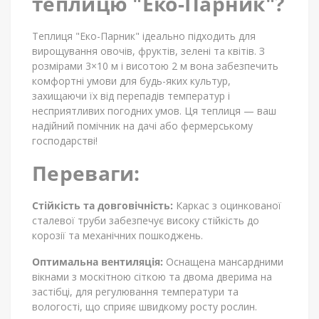
теплицю "Еко-Парник"?
Теплиця "Еко-Парник" ідеально підходить для
вирощування овочів, фруктів, зелені та квітів. З
розмірами 3×10 м і висотою 2 м вона забезпечить
комфортні умови для будь-яких культур,
захищаючи їх від перепадів температур і
несприятливих погодних умов. Ця теплиця — ваш
надійний помічник на дачі або фермерському
господарстві!
Переваги:
Стійкість та довговічність:
Каркас з оцинкованої
сталевої труби забезпечує високу стійкість до
корозії та механічних пошкоджень.
Оптимальна вентиляція:
Оснащена мансардними
вікнами з москітною сіткою та двома дверима на
застібці, для регулювання температури та
вологості, що сприяє швидкому росту рослин.