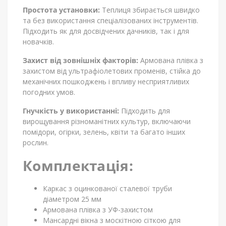
Простота установки:
Теплиця збирається швидко
та без використання спеціалізованих інструментів.
Підходить як для досвідчених дачників, так і для
новачків.
Захист від зовнішніх факторів:
Армована плівка з
захистом від ультрафіолетових променів, стійка до
механічних пошкоджень і впливу несприятливих
погодних умов.
Гнучкість у використанні:
Підходить для
вирощування різноманітних культур, включаючи
помідори, огірки, зелень, квіти та багато інших
рослин.
Комплектація:
Каркас з оцинкованої сталевої труби
діаметром 25 мм
Армована плівка з УФ-захистом
Мансардні вікна з москітною сіткою для