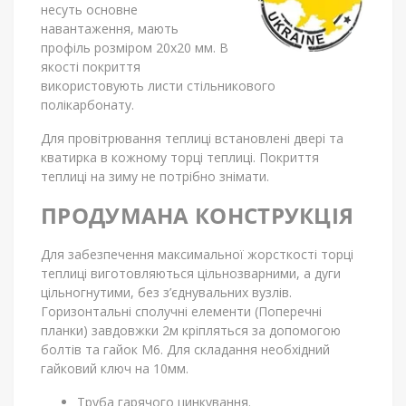
несуть основне
навантаження, мають
профіль розміром 20х20 мм. В
якості покриття
використовують листи стільникового
полікарбонату.
Для провітрювання теплиці встановлені двері та
кватирка в кожному торці теплиці. Покриття
теплиці на зиму не потрібно знімати.
ПРОДУМАНА КОНСТРУКЦІЯ
Для забезпечення максимальної жорсткості торці
теплиці виготовляються цільнозварними, а дуги
цільногнутими, без з’єднувальних вузлів.
Горизонтальні сполучні елементи (Поперечні
планки) завдовжки 2м кріпляться за допомогою
болтів та гайок М6. Для складання необхідний
гайковий ключ на 10мм.
Труба гарячого цинкування.