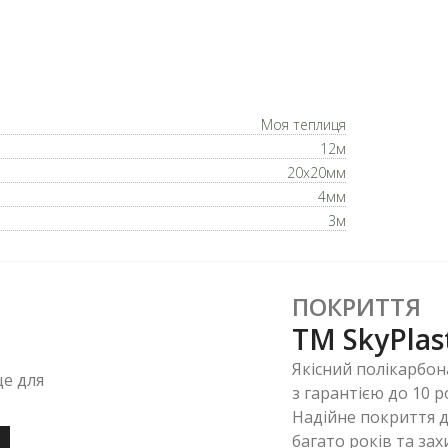
Моя теплиця
12м
20x20мм
4мм
3м
ПОКРИТТЯ
ТМ SkyPlas
Якісний полікарбон
це для
з гарантією до 10 р
Надійне покриття д
багато років та за