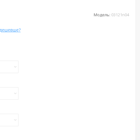
Модель:
03121n04
 дешевше?