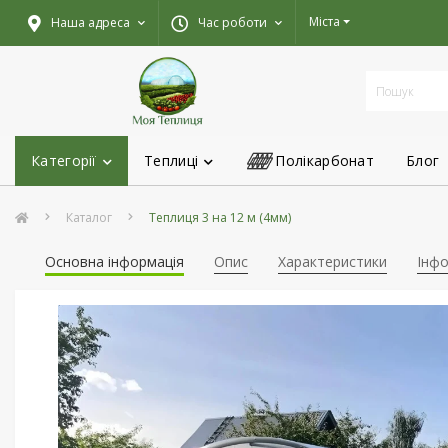
Міста
Наша адреса
Час роботи
Категорії
Теплиці
Полікарбонат
Блог
Каталог
Теплиця 3 на 12 м (4мм)
Основна інформація
Опис
Характеристики
Інфо