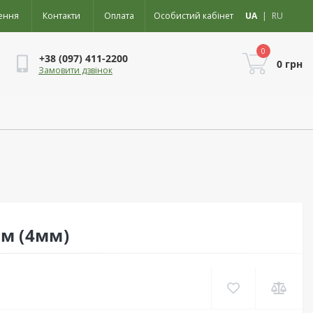
ення
Контакти
Оплата
Особистий кабінет
UA
|
RU
0
+38 (097) 411-2200
0 грн
Замовити дзвінок
 м (4мм)