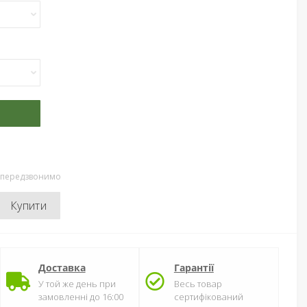
и передзвонимо
Купити
Доставка
Гарантії
У той же день при
Весь товар
замовленні до 16:00
сертифікований