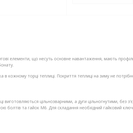
Дугові елементи, що несуть основне навантаження, мають профіл
бонату.
а в кожному торці теплиці. Покриття теплиці на зиму не потрібн
і виготовляються цільнозварними, а дуги цільногнутими, без з’є
ою болтів та гайок М6. Для складання необхідний гайковий ключ