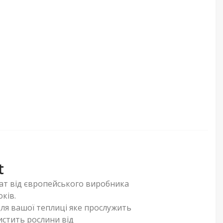
t
ат від європейського виробника
оків.
ля вашої теплиці яке прослужить
хистить рослини від