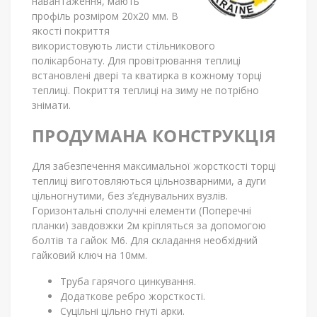
навантаження, мають
профіль розміром 20х20 мм. В
якості покриття
використовують листи стільникового
полікарбонату. Для провітрювання теплиці
встановлені двері та кватирка в кожному торці
теплиці. Покриття теплиці на зиму не потрібно
знімати.
ПРОДУМАНА КОНСТРУКЦІЯ
Для забезпечення максимальної жорсткості торці
теплиці виготовляються цільнозварними, а дуги
цільногнутими, без з’єднувальних вузлів.
Горизонтальні сполучні елементи (Поперечні
планки) завдовжки 2м кріпляться за допомогою
болтів та гайок М6. Для складання необхідний
гайковий ключ на 10мм.
Труба гарячого цинкування.
Додаткове ребро жорсткості.
Суцільні цільно гнуті арки.