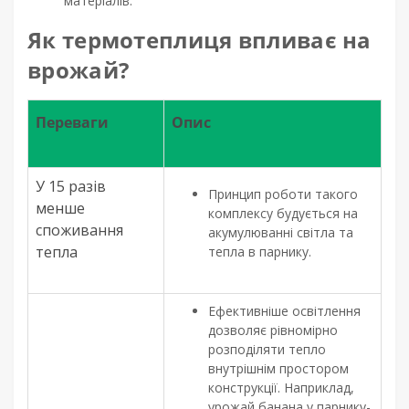
матеріалів.
Як термотеплиця впливає на
врожай?
Переваги
Опис
У 15 разів
Принцип роботи такого
менше
комплексу будується на
споживання
акумулюванні світла та
тепла
тепла в парнику.
Ефективніше освітлення
дозволяє рівномірно
розподіляти тепло
внутрішнім простором
конструкції. Наприклад,
урожай банана у парнику-