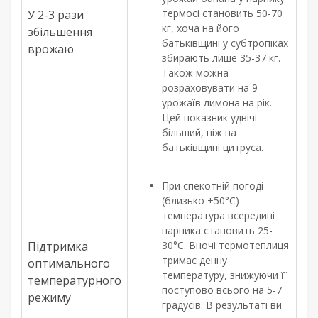
термосі становить 50-70
У 2-3 рази
кг, хоча на його
збільшення
батьківщині у субтропіках
врожаю
збирають лише 35-37 кг.
Також можна
розраховувати на 9
урожаїв лимона на рік.
Цей показник удвічі
більший, ніж на
батьківщині цитруса.
При спекотній погоді
(близько +50°C)
температура всередині
парника становить 25-
Підтримка
30°C. Вночі термотеплиця
тримає денну
оптимального
температуру, знижуючи її
температурного
поступово всього на 5-7
режиму
градусів. В результаті ви