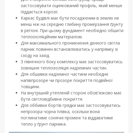
застосовувати оцинкований профіль, який менше
піддається корозії.
Каркас будівлі має бути посадженим в землю не
менш ніж на середню глибину промерзання ґрунту
в регіоні. При цьому фундамент необхідно обшити
теплоізоляційним матеріалом.
Для максимального проникнення денного світла
парник повинен встановлюватись у напрямку зі
сходу на захід.
З північного боку комплексу має застосовуватись
зовнішня теплоізоляція надземних частин.
Для обшивки надземної частини необхідне
напівпрозоре чи прозоре покриття подвійної
товщини.
На внутрішній утепленій стороні обов'язково має
бути світловідбивне покриття.
Для оббивки бортів грядки має застосовуватись
непрозора чорна плівка, оскільки вона
поглинатиме сонячні промені та віддаватиме
тепло у ґрунт парника.