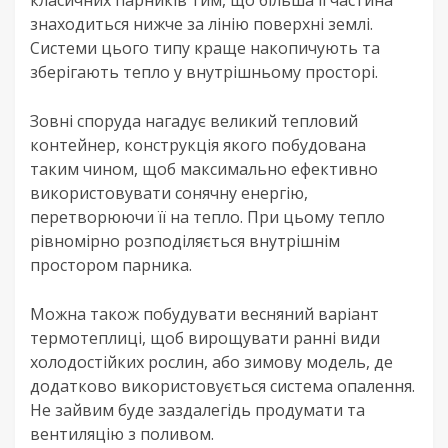
класичних парників тим, що більша її частина
знаходиться нижче за лінію поверхні землі.
Системи цього типу краще накопичують та
зберігають тепло у внутрішньому просторі.
Зовні споруда нагадує великий тепловий
контейнер, конструкція якого побудована
таким чином, щоб максимально ефективно
використовувати сонячну енергію,
перетворюючи її на тепло. При цьому тепло
рівномірно розподіляється внутрішнім
простором парника.
Можна також побудувати весняний варіант
термотеплиці, щоб вирощувати ранні види
холодостійких рослин, або зимову модель, де
додатково використовується система опалення.
Не зайвим буде заздалегідь продумати та
вентиляцію з поливом.