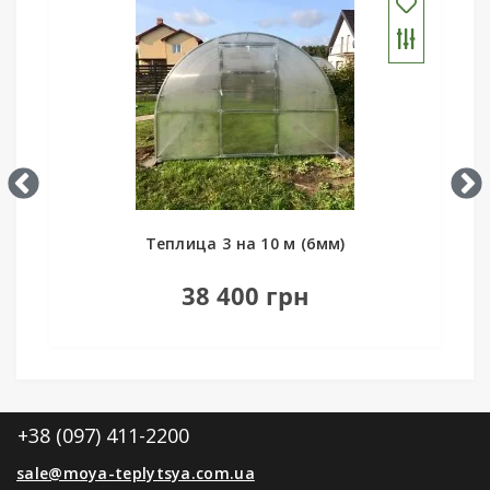
мм)
Теплица 3 на 10 м комби
18 500 грн
+38 (097) 411-2200
sale@moya-teplytsya.com.ua