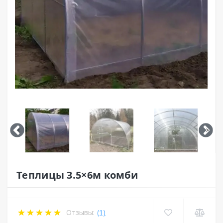
<
>
Теплицы 3.5×6м комби
Отзывы:
(1)