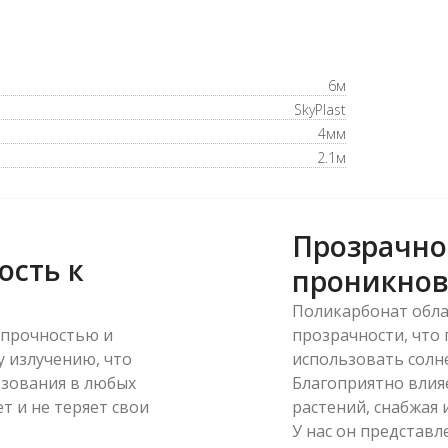
6м
SkyPlast
4мм
2.1м
Прозрачно
ость к
проникнов
Поликарбонат обла
 прочностью и
прозрачности, что
 излучению, что
использовать солне
ьзования в любых
Благоприятно влия
т и не теряет свои
растений, снабжая 
У нас он представл