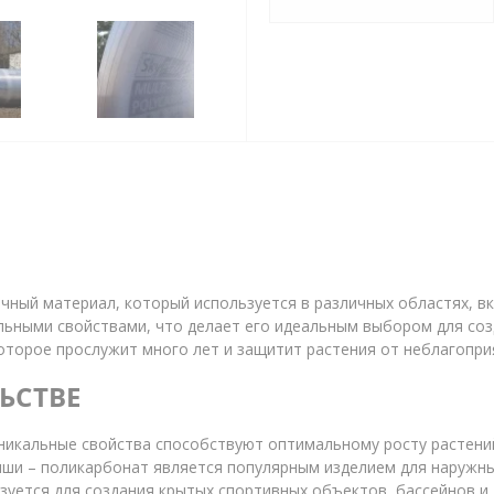
чный материал, который используется в различных областях, в
ьными свойствами, что делает его идеальным выбором для созд
оторое прослужит много лет и защитит растения от неблагопри
ЬСТВЕ
уникальные свойства способствуют оптимальному росту растений
ыши – поликарбонат является популярным изделием для наружных
зуется для создания крытых спортивных объектов, бассейнов и 